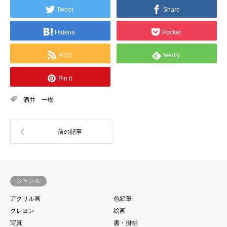
Tweet
Share
Hatena
Pocket
RSS
feedly
Pin it
酒井 一樹
ジャンル
アクリル画
色鉛筆
クレヨン
絵画
写真
書・掛軸