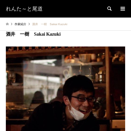
れんた～と尾道
検索
作家紹介
酒井 一樹 Sakai Kazuki
酒井 一樹 Sakai Kazuki