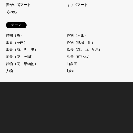
障がい者アート
キッズアート
その他
テーマ
静物（魚）
静物（人形）
風景（室内）
静物（地蔵 他）
風景（海、湖、港）
風景（森、山、草原）
風景（花、公園）
風景（町並み）
静物（花、果物他）
抽象画
人物
動物