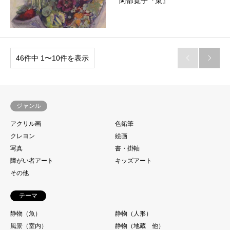
阿部寛子『束』
46件中 1〜10件を表示


ジャンル
アクリル画
色鉛筆
クレヨン
絵画
写真
書・掛軸
障がい者アート
キッズアート
その他
テーマ
静物（魚）
静物（人形）
風景（室内）
静物（地蔵 他）