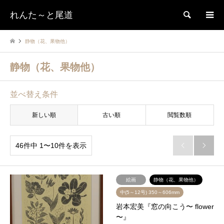
れんた～と尾道
検索
静物（花、果物他）
静物（花、果物他）
並べ替え条件
新しい順
古い順
閲覧数順
46件中 1〜10件を表示


絵画
静物（花、果物他）
中(5～12号) 350～606mm
岩本宏美『窓の向こう〜 flower
〜』