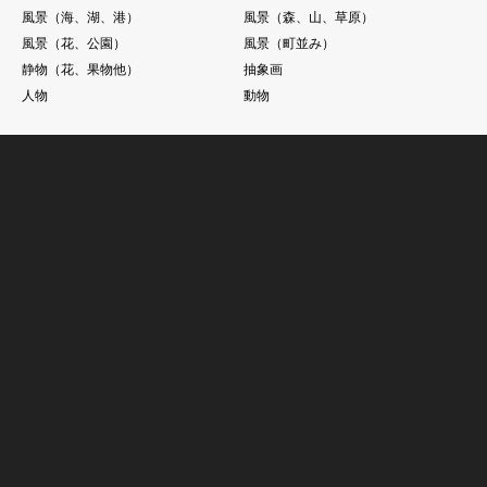
風景（海、湖、港）
風景（森、山、草原）
風景（花、公園）
風景（町並み）
静物（花、果物他）
抽象画
人物
動物