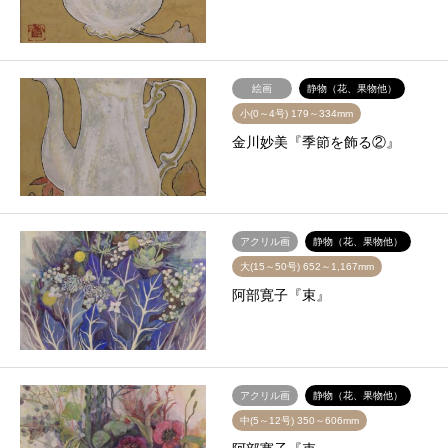
絵画
静物（花、果物他）
小(0～4号) 179～334mm
金川妙美『季節を飾る②』
アクリル画
静物（花、果物他）
大(15～50号) 652～1,167mm
阿部寛子『束』
アクリル画
静物（花、果物他）
中(5～12号) 350～606mm