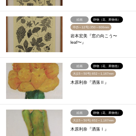
絵画
静物（花、果物他）
中(5～12号) 350～606mm
岩本宏美『窓の向こう〜
leaf〜』
絵画
静物（花、果物他）
大(15～50号) 652～1,167mm
木原利奈『洒落Ⅱ』
絵画
静物（花、果物他）
大(15～50号) 652～1,167mm
木原利奈『洒落Ⅰ』