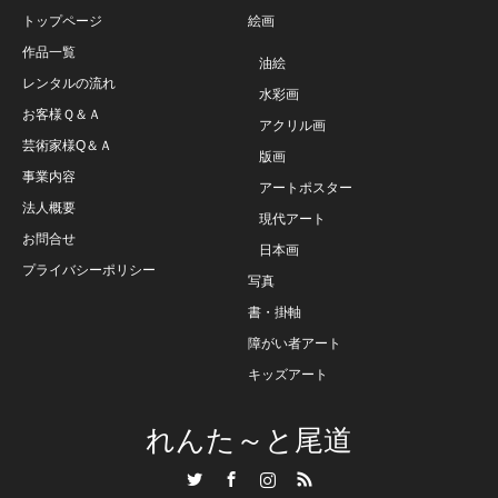
トップページ
絵画
作品一覧
油絵
レンタルの流れ
水彩画
お客様Ｑ＆Ａ
アクリル画
芸術家様Q＆Ａ
版画
事業内容
アートポスター
法人概要
現代アート
お問合せ
日本画
プライバシーポリシー
写真
書・掛軸
障がい者アート
キッズアート
れんた～と尾道
Twitter
Facebook
Instagram
RSS