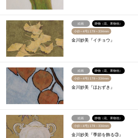
絵画
静物（花、果物他）
小(0～4号) 179～334mm
金川妙美『イチョウ』
絵画
静物（花、果物他）
小(0～4号) 179～334mm
金川妙美『ほおずき』
絵画
静物（花、果物他）
小(0～4号) 179～334mm
金川妙美『季節を飾る③』