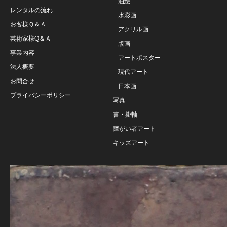
油絵
レンタルの流れ
水彩画
お客様Ｑ＆Ａ
アクリル画
芸術家様Q＆Ａ
版画
事業内容
アートポスター
法人概要
現代アート
お問合せ
日本画
プライバシーポリシー
写真
書・掛軸
障がい者アート
キッズアート