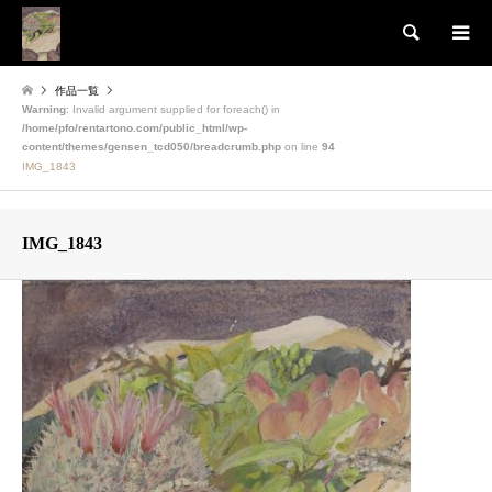
検索
作品一覧
Warning
: Invalid argument supplied for foreach() in
/home/pfo/rentartono.com/public_html/wp-
content/themes/gensen_tcd050/breadcrumb.php
on line
94
IMG_1843
IMG_1843