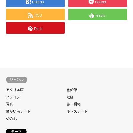
Hatena
Pocket
RSS
feedly
Pin it
ジャンル
アクリル画
色鉛筆
クレヨン
絵画
写真
書・掛軸
障がい者アート
キッズアート
その他
テーマ