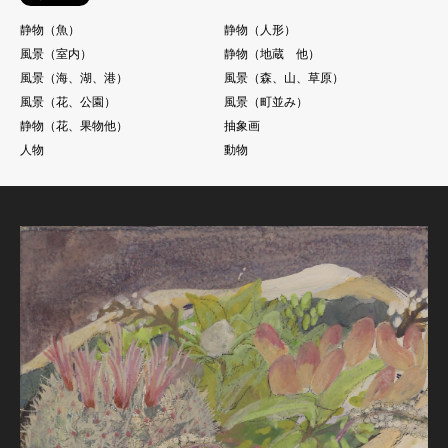
静物（魚）
静物（人形）
風景（室内）
静物（地蔵 他）
風景（海、湖、港）
風景（森、山、草原）
風景（花、公園）
風景（町並み）
静物（花、果物他）
抽象画
人物
動物