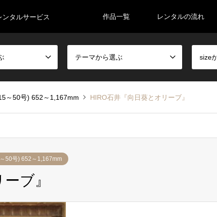
作品一覧
レンタルの流れ
レンタルサービス
ぶ
テーマから選ぶ
siz
15～50号) 652～1,167mm
HIRO石井『向日葵とオリーブ』
～50号) 652～1,167mm
リーブ』