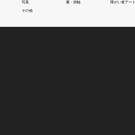
写真
書・掛軸
障がい者アー
その他