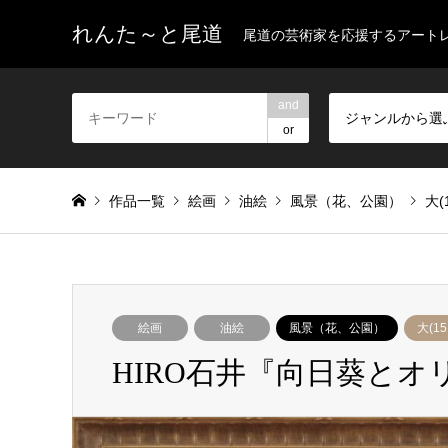
れんた～と尾道
尾道の芸術家を応援するアート
and
ジャンルから選
or
作品一覧
絵画
油絵
風景（花、公園）
大(
絵画
油絵
風景（花、公園）
大(15
HIRO石井『向日葵とオ