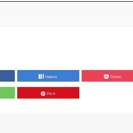
Hatena
Pocket
Pin it