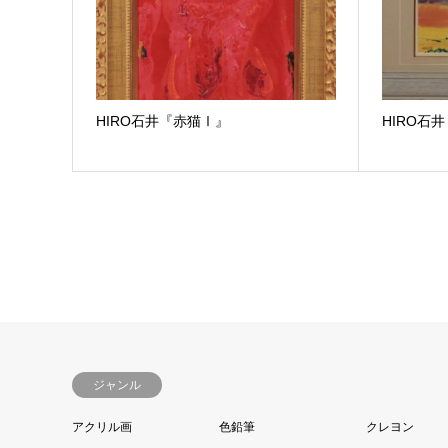
HIRO石井『赤猫Ⅰ』
HIRO石
ジャンル
アクリル画
色鉛筆
クレヨン