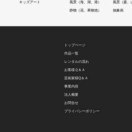
ト
キッズアート
風景（海、湖、港）
風景（森、
静物（花、果物他）
抽象画
トップページ
作品一覧
レンタルの流れ
お客様Ｑ＆Ａ
芸術家様Q＆Ａ
事業内容
法人概要
お問合せ
プライバシーポリシー