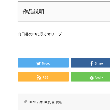
作品説明
向日葵の中に咲くオリーブ
Tweet
Share
RSS
feedly
HIRO 石井
,
風景
,
花
,
黄色