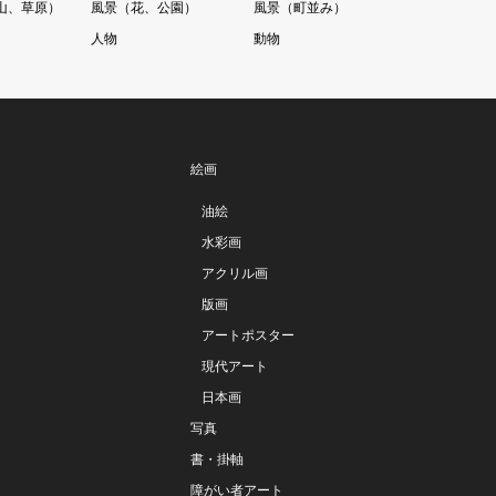
山、草原）
風景（花、公園）
風景（町並み）
人物
動物
絵画
油絵
水彩画
アクリル画
版画
アートポスター
現代アート
日本画
写真
書・掛軸
障がい者アート