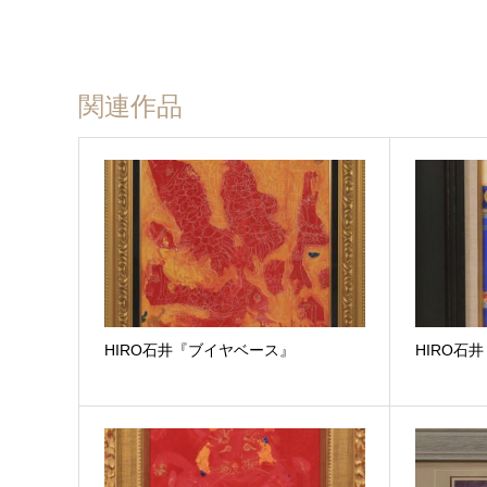
関連作品
HIRO石井『ブイヤベース』
HIRO石