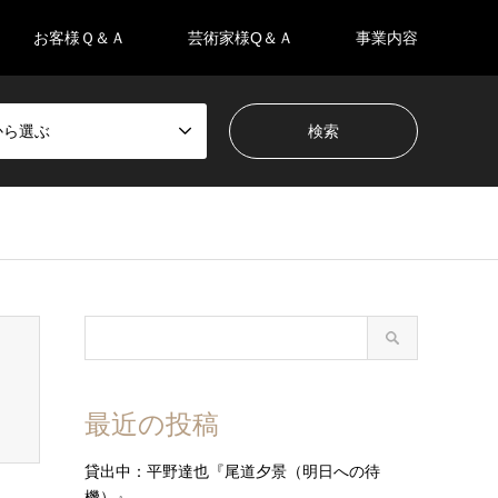
お客様Ｑ＆Ａ
芸術家様Q＆Ａ
事業内容
eから選ぶ
最近の投稿
貸出中：平野達也『尾道夕景（明日への待
機）』