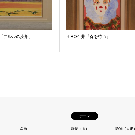
井『アルルの麦畑』
HIRO石井『春を待つ』
テーマ
絵画
静物（魚）
静物（人形