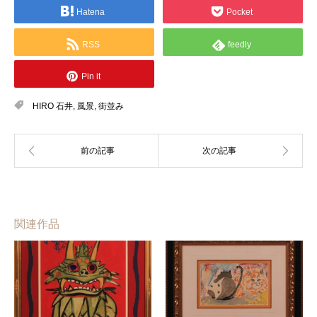
Hatena
Pocket
RSS
feedly
Pin it
HIRO 石井
,
風景
,
街並み
関連作品