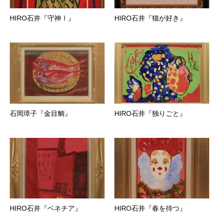
HIRO石井『守神Ⅰ』
HIRO石井『猫が好き』
石岡璋子『金目鯛』
HIRO石井『独りごと』
HIRO石井『ベネチア』
HIRO石井『春を待つ』