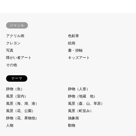
ジャンル
アクリル画
色鉛筆
クレヨン
絵画
写真
書・掛軸
障がい者アート
キッズアート
その他
テーマ
静物（魚）
静物（人形）
風景（室内）
静物（地蔵 他）
風景（海、湖、港）
風景（森、山、草原）
風景（花、公園）
風景（町並み）
静物（花、果物他）
抽象画
人物
動物