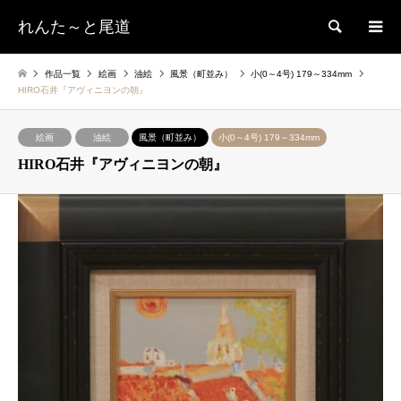
れんた～と尾道
検索
作品一覧
絵画
油絵
風景（町並み）
小(0～4号) 179～334mm
HIRO石井『アヴィニヨンの朝』
絵画
油絵
風景（町並み）
小(0～4号) 179～334mm
HIRO石井『アヴィニヨンの朝』