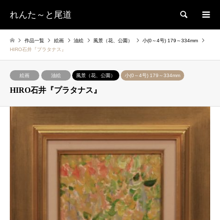
れんた～と尾道
検索
作品一覧
絵画
油絵
風景（花、公園）
小(0～4号) 179～334mm
HIRO石井『プラタナス』
絵画
油絵
風景（花、公園）
小(0～4号) 179～334mm
HIRO石井『プラタナス』