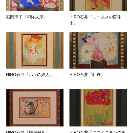
石岡璋子『和洋人形』
HIRO石井『ニームスの闘牛
士』
HIRO石井『パリの婦人』
HIRO石井『牡丹』
HIRO石井『猫が好き』
HIRO石井『アヴィニヨンのチ