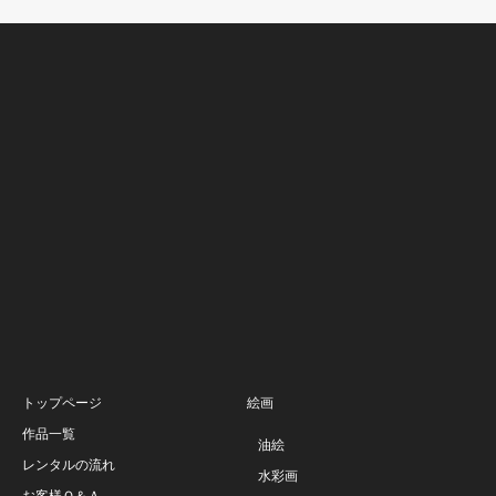
トップページ
絵画
作品一覧
油絵
レンタルの流れ
水彩画
お客様Ｑ＆Ａ