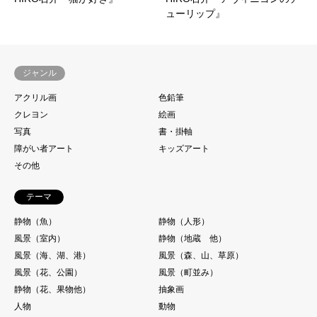
ューリップ』
ジャンル
アクリル画
色鉛筆
クレヨン
絵画
写真
書・掛軸
障がい者アート
キッズアート
その他
テーマ
静物（魚）
静物（人形）
風景（室内）
静物（地蔵 他）
風景（海、湖、港）
風景（森、山、草原）
風景（花、公園）
風景（町並み）
静物（花、果物他）
抽象画
人物
動物