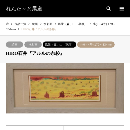
れんた～と尾道
検索
作品一覧
絵画
水彩画
風景（森、山、草原）
小(0～4号) 179～
334mm
HIRO石井『アルルの糸杉』
絵画
水彩画
風景（森、山、草原）
小(0～4号) 179～334mm
HIRO石井『アルルの糸杉』