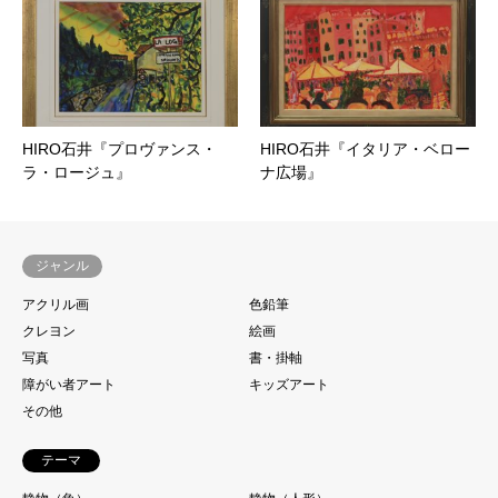
HIRO石井『プロヴァンス・
HIRO石井『イタリア・ベロー
ラ・ロージュ』
ナ広場』
ジャンル
アクリル画
色鉛筆
クレヨン
絵画
写真
書・掛軸
障がい者アート
キッズアート
その他
テーマ