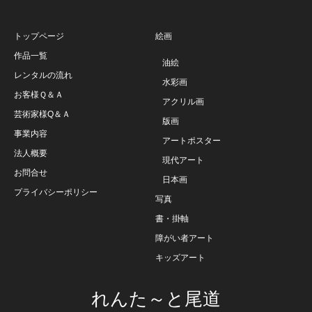
トップページ
絵画
作品一覧
油絵
レンタルの流れ
水彩画
お客様Ｑ＆Ａ
アクリル画
芸術家様Q＆Ａ
版画
事業内容
アートポスター
法人概要
現代アート
お問合せ
日本画
プライバシーポリシー
写真
書・掛軸
障がい者アート
キッズアート
れんた～と尾道