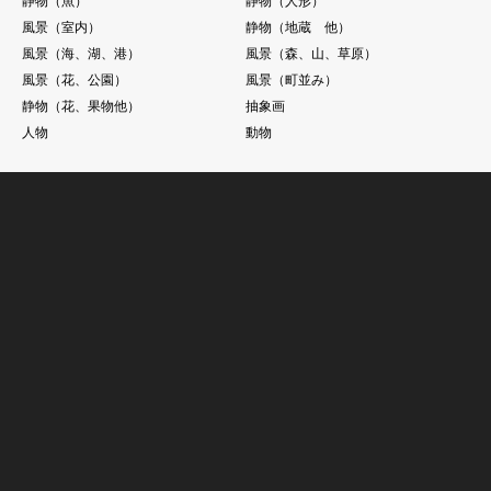
静物（魚）
静物（人形）
風景（室内）
静物（地蔵 他）
風景（海、湖、港）
風景（森、山、草原）
風景（花、公園）
風景（町並み）
静物（花、果物他）
抽象画
人物
動物