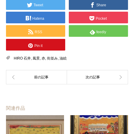
Tweet
Share
Hatena
Pocket
RSS
feedly
Pin it
HIRO 石井
,
風景
,
赤
,
街並み
,
油絵
関連作品