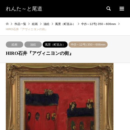
れんた～と尾道
検索
作品一覧
絵画
油絵
風景（町並み）
中(5～12号) 350～606mm
HIRO石井『アヴィニヨンの街』
絵画
油絵
風景（町並み）
中(5～12号) 350～606mm
HIRO石井『アヴィニヨンの街』