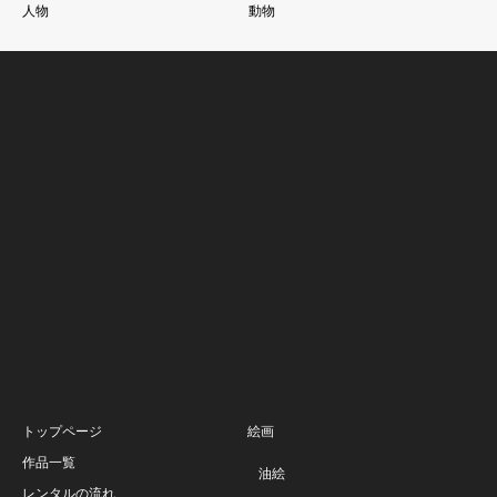
人物
動物
トップページ
絵画
作品一覧
油絵
レンタルの流れ