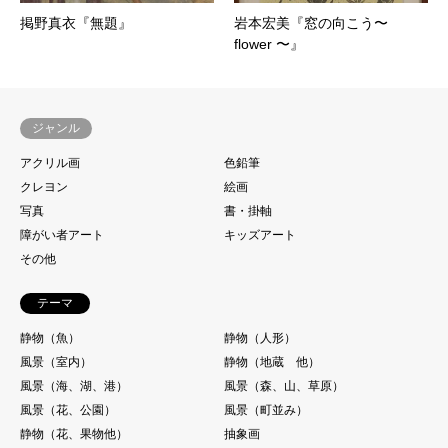
掲野真衣『無題』
岩本宏美『窓の向こう〜
flower 〜』
ジャンル
アクリル画
色鉛筆
クレヨン
絵画
写真
書・掛軸
障がい者アート
キッズアート
その他
テーマ
静物（魚）
静物（人形）
風景（室内）
静物（地蔵 他）
風景（海、湖、港）
風景（森、山、草原）
風景（花、公園）
風景（町並み）
静物（花、果物他）
抽象画