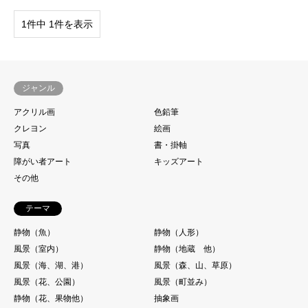
1件中 1件を表示
ジャンル
アクリル画
色鉛筆
クレヨン
絵画
写真
書・掛軸
障がい者アート
キッズアート
その他
テーマ
静物（魚）
静物（人形）
風景（室内）
静物（地蔵 他）
風景（海、湖、港）
風景（森、山、草原）
風景（花、公園）
風景（町並み）
静物（花、果物他）
抽象画