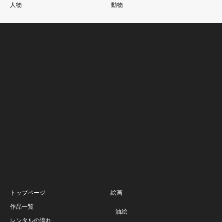
人物
動物
トップページ
絵画
作品一覧
油絵
レンタルの流れ