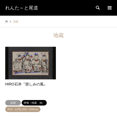
れんた～と尾道
検索
地蔵
地蔵
HIRO石井『慈しみの風』
絵画
静物（地蔵 他）
中(5～12号) 350～606mm