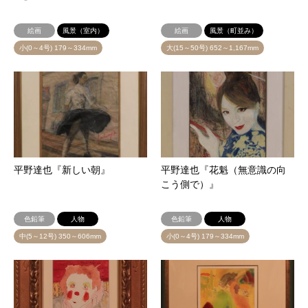
絵画
風景（室内）
絵画
風景（町並み）
小(0～4号) 179～334mm
大(15～50号) 652～1,167mm
平野達也『新しい朝』
平野達也『花魁（無意識の向
こう側で）』
色鉛筆
人物
色鉛筆
人物
中(5～12号) 350～606mm
小(0～4号) 179～334mm