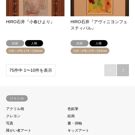
HIRO石井『小春ひより』
HIRO石井『アヴィニヨンフェ
スティバル』
絵画
人物
絵画
人物
小(0～4号) 179～334mm
小(0～4号) 179～334mm
75件中 1〜10件を表示


ジャンル
アクリル画
色鉛筆
クレヨン
絵画
写真
書・掛軸
障がい者アート
キッズアート