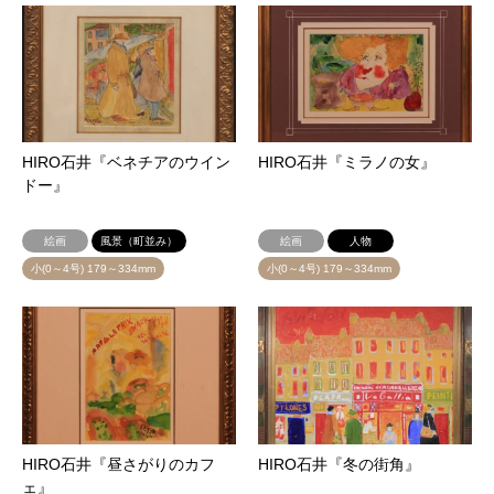
HIRO石井『ベネチアのウイン
HIRO石井『ミラノの女』
ドー』
絵画
風景（町並み）
絵画
人物
小(0～4号) 179～334mm
小(0～4号) 179～334mm
HIRO石井『昼さがりのカフ
HIRO石井『冬の街角』
ェ』