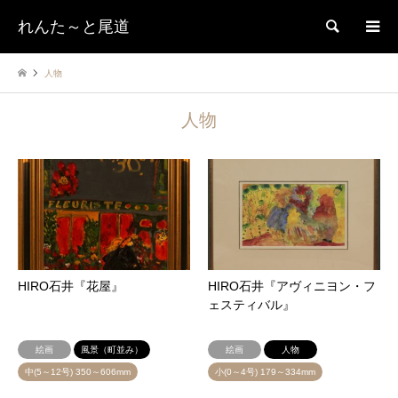
れんた～と尾道
検索
人物
人物
HIRO石井『花屋』
HIRO石井『アヴィニヨン・フ
ェスティバル』
絵画
風景（町並み）
絵画
人物
中(5～12号) 350～606mm
小(0～4号) 179～334mm