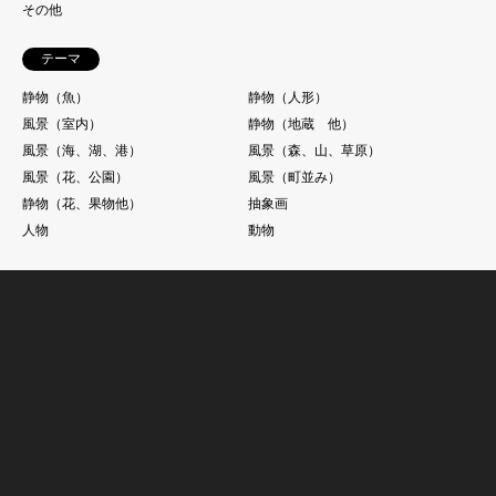
その他
テーマ
静物（魚）
静物（人形）
風景（室内）
静物（地蔵 他）
風景（海、湖、港）
風景（森、山、草原）
風景（花、公園）
風景（町並み）
静物（花、果物他）
抽象画
人物
動物