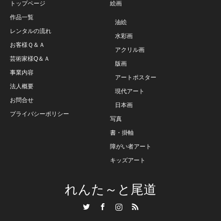
トップページ
絵画
作品一覧
油絵
レンタルの流れ
水彩画
お客様Ｑ＆Ａ
アクリル画
芸術家様Q＆Ａ
版画
事業内容
アートポスター
法人概要
現代アート
お問合せ
日本画
プライバシーポリシー
写真
書・掛軸
障がい者アート
キッズアート
れんた～と尾道
Twitter
Facebook
Instagram
RSS