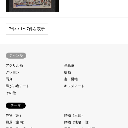
7件中 1〜7件を表示
ジャンル
アクリル画
色鉛筆
クレヨン
絵画
写真
書・掛軸
障がい者アート
キッズアート
その他
テーマ
静物（魚）
静物（人形）
風景（室内）
静物（地蔵 他）