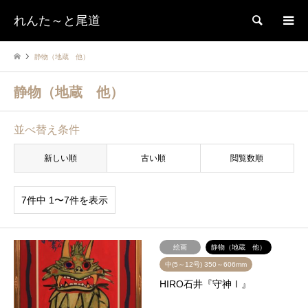
れんた～と尾道
検索
静物（地蔵 他）
静物（地蔵 他）
並べ替え条件
新しい順
古い順
閲覧数順
7件中 1〜7件を表示
絵画
静物（地蔵 他）
中(5～12号) 350～606mm
HIRO石井『守神Ⅰ』