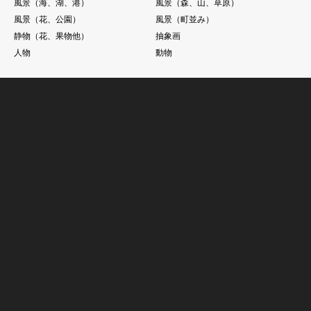
風景（海、湖、港）
風景（森、山、草原）
風景（花、公園）
風景（町並み）
静物（花、果物他）
抽象画
人物
動物