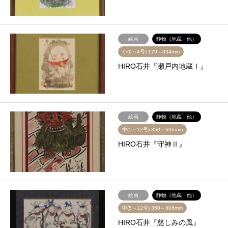
絵画
静物（地蔵 他）
小(0～4号) 179～334mm
HIRO石井『瀬戸内地蔵Ⅰ』
絵画
静物（地蔵 他）
中(5～12号) 350～606mm
HIRO石井『守神Ⅱ』
絵画
静物（地蔵 他）
中(5～12号) 350～606mm
HIRO石井『慈しみの風』