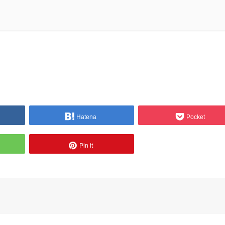
Hatena
Pocket
Pin it