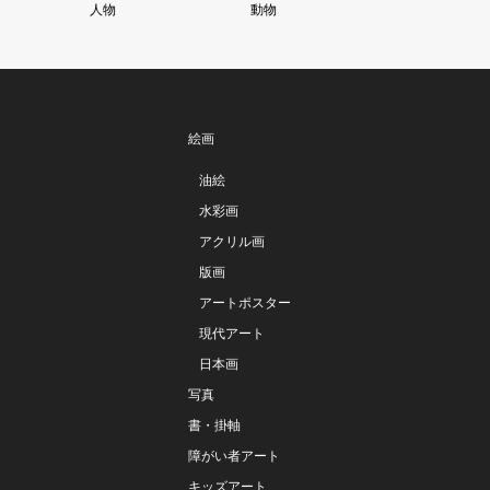
人物
動物
絵画
油絵
水彩画
アクリル画
版画
アートポスター
現代アート
日本画
写真
書・掛軸
障がい者アート
キッズアート