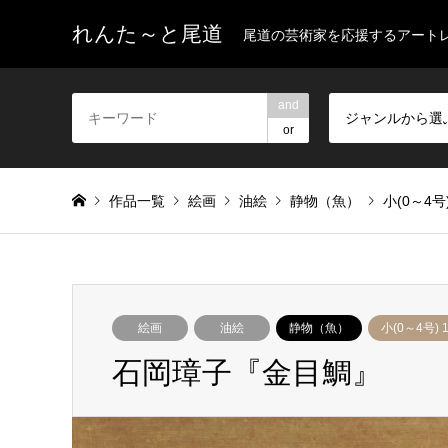
れんた～と尾道
尾道の芸術家を応援するアート
and
ジャンルから選
or
作品一覧
絵画
油絵
静物（魚）
小(0～4号
絵画
油絵
静物（魚）
小(0～4号) 
石岡璋子『金目鯛』