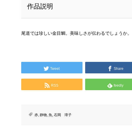
作品説明
尾道では珍しい金目鯛。美味しさが伝わるでしょうか。
Tweet
Share
RSS
feedly
赤
,
静物
,
魚
,
石岡 璋子