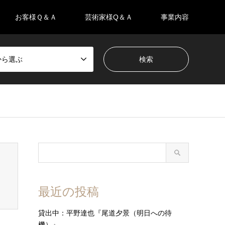
お客様Ｑ＆Ａ
芸術家様Q＆Ａ
事業内容
eから選ぶ
最近の投稿
貸出中：平野達也『尾道夕景（明日への待
機）』