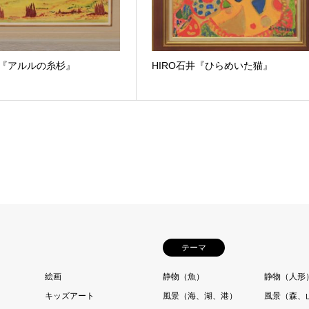
井『アルルの糸杉』
HIRO石井『ひらめいた猫』
テーマ
絵画
静物（魚）
静物（人形
ト
キッズアート
風景（海、湖、港）
風景（森、