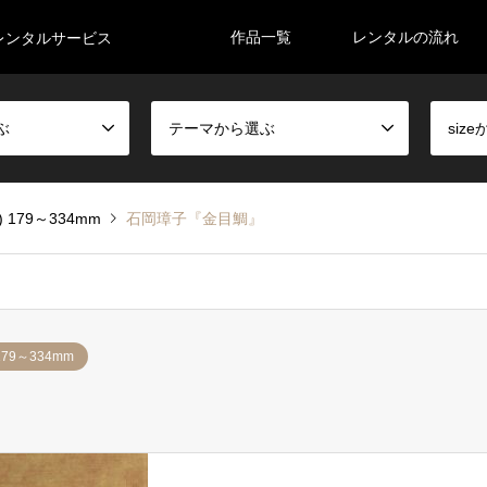
作品一覧
レンタルの流れ
レンタルサービス
ぶ
テーマから選ぶ
siz
) 179～334mm
石岡璋子『金目鯛』
179～334mm