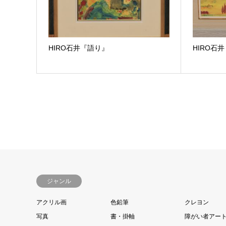
HIRO石井『語り』
HIRO石
ジャンル
アクリル画
色鉛筆
クレヨン
写真
書・掛軸
障がい者アー