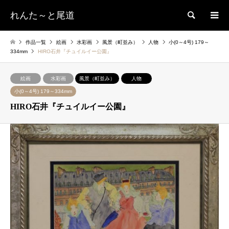
れんた～と尾道
検索
作品一覧
絵画
水彩画
風景（町並み）
人物
小(0～4号) 179～
334mm
HIRO石井『チュイルイー公園』
絵画
水彩画
風景（町並み）
人物
小(0～4号) 179～334mm
HIRO石井『チュイルイー公園』