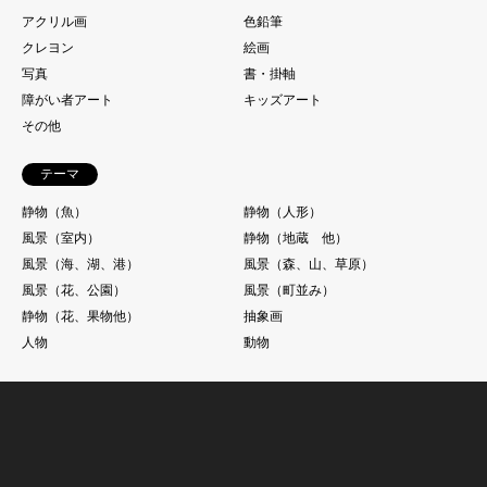
アクリル画
色鉛筆
クレヨン
絵画
写真
書・掛軸
障がい者アート
キッズアート
その他
テーマ
静物（魚）
静物（人形）
風景（室内）
静物（地蔵 他）
風景（海、湖、港）
風景（森、山、草原）
風景（花、公園）
風景（町並み）
静物（花、果物他）
抽象画
人物
動物