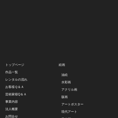
トップページ
絵画
作品一覧
油絵
レンタルの流れ
水彩画
お客様Ｑ＆Ａ
アクリル画
芸術家様Q＆Ａ
版画
事業内容
アートポスター
法人概要
現代アート
お問合せ