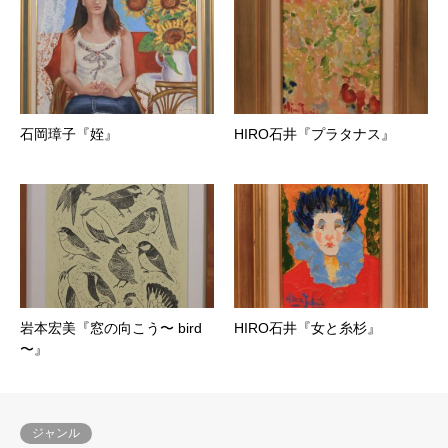
石岡璋子『姪』
HIRO石井『プラタナス』
岩本宏美『窓の向こう〜 bird
HIRO石井『女と糸杉』
〜』
ジャンル