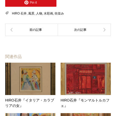
Pin it
HIRO 石井
,
風景
,
人物
,
水彩画
,
街並み
関連作品
HIRO石井『イタリア・カラブ
HIRO石井『モンマルトルカフ
リアの女』
ェ』