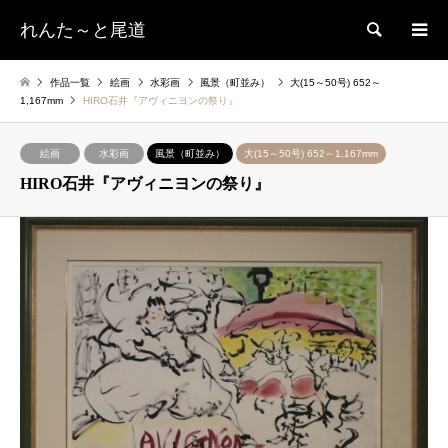
れんた～と尾道
検索
作品一覧
絵画
水彩画
風景（町並み）
大(15～50号) 652～
1,167mm
HIRO石井『アヴィニヨンの祭り』
絵画
水彩画
風景（町並み）
大(15～50号) 652～1,167mm
HIRO石井『アヴィニヨンの祭り』