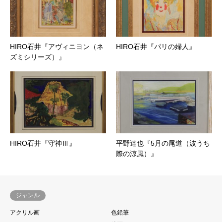
HIRO石井『アヴィニヨン（ネ
HIRO石井『パリの婦人』
ズミシリーズ）』
HIRO石井『守神Ⅲ』
平野達也『5月の尾道（波うち
際の涼風）』
ジャンル
アクリル画
色鉛筆