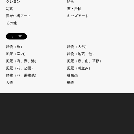
クレヨン
絵画
写真
書・掛軸
障がい者アート
キッズアート
その他
テーマ
静物（魚）
静物（人形）
風景（室内）
静物（地蔵 他）
風景（海、湖、港）
風景（森、山、草原）
風景（花、公園）
風景（町並み）
静物（花、果物他）
抽象画
人物
動物