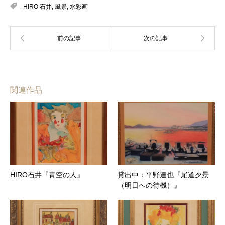
HIRO 石井
,
風景
,
水彩画
関連作品
HIRO石井『青空の人』
貸出中：平野達也『尾道夕景
（明日への待機）』