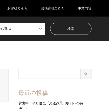
お客様Ｑ＆Ａ
芸術家様Q＆Ａ
事業内容
eから選ぶ
最近の投稿
貸出中：平野達也『尾道夕景（明日への待
機）』