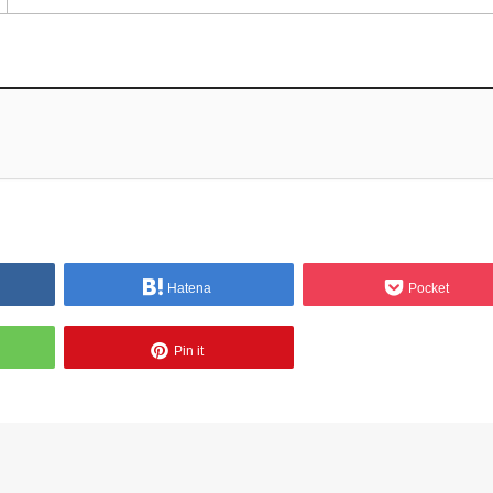
Hatena
Pocket
Pin it