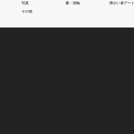
写真
書・掛軸
障がい者アー
その他