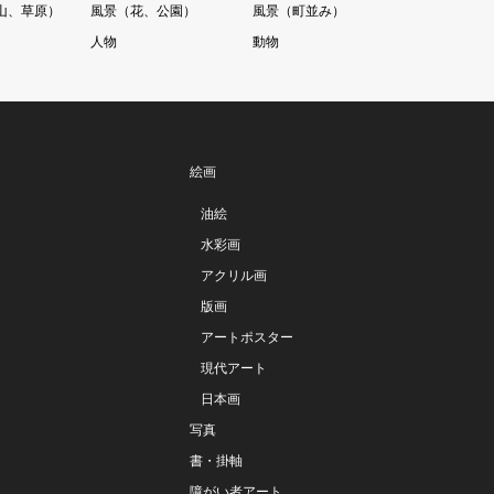
山、草原）
風景（花、公園）
風景（町並み）
人物
動物
絵画
油絵
水彩画
アクリル画
版画
アートポスター
現代アート
日本画
写真
書・掛軸
障がい者アート