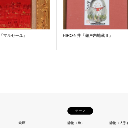
井『マルセーユ』
HIRO石井『瀬戸内地蔵Ⅱ』
テーマ
絵画
静物（魚）
静物（人形