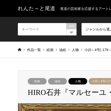
れんた～と尾道
尾道の芸術家を応援するアート
and
ジャンルから選
or
作品一覧
絵画
油絵
人物
小(0～4号) 179
絵画
油絵
人物
小(0～4号) 1
HIRO石井『マルセー