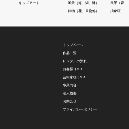
ト
キッズアート
風景（海、湖、港）
風景（森、
静物（花、果物他）
抽象画
トップページ
作品一覧
レンタルの流れ
お客様Ｑ＆Ａ
芸術家様Q＆Ａ
事業内容
法人概要
お問合せ
プライバシーポリシー